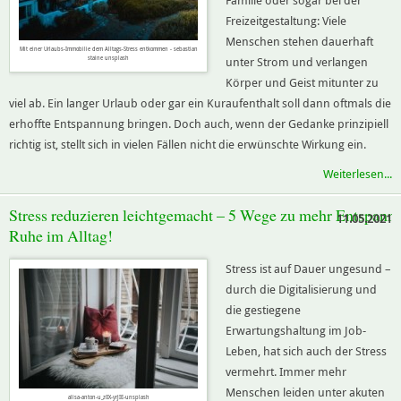
Familie oder sogar bei der
Freizeitgestaltung: Viele
Menschen stehen dauerhaft
Mit einer Urlaubs-Immobilie dem Alltags-Stress entkommen - sebastian
staine unsplash
unter Strom und verlangen
Körper und Geist mitunter zu
viel ab. Ein langer Urlaub oder gar ein Kuraufenthalt soll dann oftmals die
erhoffte Entspannung bringen. Doch auch, wenn der Gedanke prinzipiell
richtig ist, stellt sich in vielen Fällen nicht die erwünschte Wirkung ein.
Weiterlesen...
Stress reduzieren leichtgemacht – 5 Wege zu mehr Entspann
11.05.2021
Ruhe im Alltag!
Stress ist auf Dauer ungesund –
durch die Digitalisierung und
die gestiegene
Erwartungshaltung im Job-
Leben, hat sich auch der Stress
vermehrt. Immer mehr
Menschen leiden unter akuten
alisa-anton-u_z0X-yrJIE-unsplash