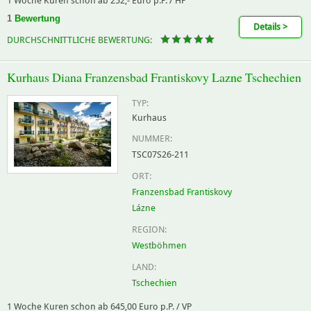
1 Woche Kuren schon ab 252,- Euro p.P. / HP
1
Bewertung
Details >
DURCHSCHNITTLICHE BEWERTUNG:
Kurhaus Diana Franzensbad Frantiskovy Lazne Tschechien
TYP:
Kurhaus
NUMMER:
TSC07S26-211
ORT:
Franzensbad Frantiskovy
Lázne
REGION:
Westböhmen
LAND:
Tschechien
1 Woche Kuren schon ab 645,00 Euro p.P. / VP