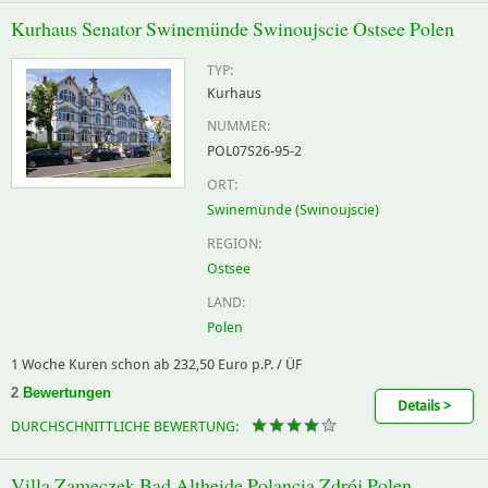
Kurhaus Senator Swinemünde Swinoujscie Ostsee Polen
TYP:
Kurhaus
NUMMER:
POL07S26-95-2
ORT:
Swinemünde (Swinoujscie)
REGION:
Ostsee
LAND:
Polen
1 Woche Kuren schon ab 232,50 Euro p.P. / ÜF
2
Bewertungen
Details >
DURCHSCHNITTLICHE BEWERTUNG:
Villa Zameczek Bad Altheide Polancia Zdrój Polen