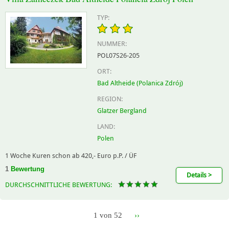
TYP:
NUMMER:
POL07S26-205
ORT:
Bad Altheide (Polanica Zdrój)
REGION:
Glatzer Bergland
LAND:
Polen
1 Woche Kuren schon ab 420,- Euro p.P. / ÜF
1
Bewertung
Details >
DURCHSCHNITTLICHE BEWERTUNG:
1 von 52
››