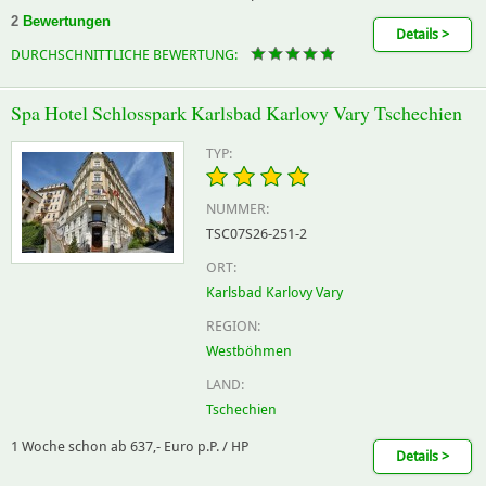
2
Bewertungen
Details >
DURCHSCHNITTLICHE BEWERTUNG:
Spa Hotel Schlosspark Karlsbad Karlovy Vary Tschechien
TYP:
NUMMER:
TSC07S26-251-2
ORT:
Karlsbad Karlovy Vary
REGION:
Westböhmen
LAND:
Tschechien
1 Woche schon ab 637,- Euro p.P. / HP
Details >