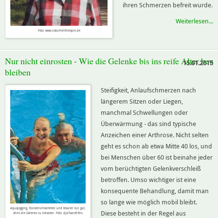
ihren Schmerzen befreit wurde.
Weiterlesen...
Foto: www.naturheiltherapie.de
Nur nicht einrosten - Wie die Gelenke bis ins reife Alter bew
15.01.2015
bleiben
Steifigkeit, Anlaufschmerzen nach
längerem Sitzen oder Liegen,
manchmal Schwellungen oder
Überwärmung - das sind typische
Anzeichen einer Arthrose. Nicht selten
geht es schon ab etwa Mitte 40 los, und
bei Menschen über 60 ist beinahe jeder
vom berüchtigten Gelenkverschleiß
betroffen. Umso wichtiger ist eine
konsequente Behandlung, damit man
so lange wie möglich mobil bleibt.
Aquajogging, Rückenschwimmen und Kraulen tun gut,
Diese besteht in der Regel aus
ohne die Gelenke zu belasten. Foto: djd/Sanofi/thx