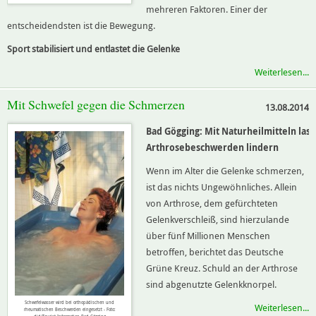
mehreren Faktoren. Einer der
entscheidendsten ist die Bewegung.
Sport stabilisiert und entlastet die Gelenke
Weiterlesen...
Mit Schwefel gegen die Schmerzen
13.08.2014
Bad Gögging: Mit Naturheilmitteln lass
Arthrosebeschwerden lindern
Wenn im Alter die Gelenke schmerzen,
ist das nichts Ungewöhnliches. Allein
von Arthrose, dem gefürchteten
Gelenkverschleiß, sind hierzulande
über fünf Millionen Menschen
betroffen, berichtet das Deutsche
Grüne Kreuz. Schuld an der Arthrose
sind abgenutzte Gelenkknorpel.
Schwefelwasser wird bei orthopädischen und
Weiterlesen...
rheumatischen Beschwerden eingesetzt - Foto: