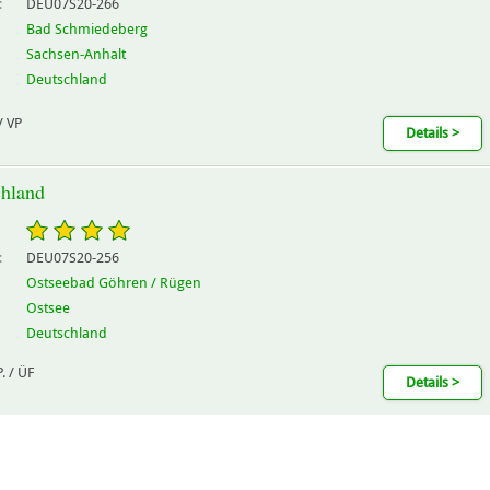
:
DEU07S20-266
Bad Schmiedeberg
Sachsen-Anhalt
Deutschland
/ VP
Details >
chland
:
DEU07S20-256
Ostseebad Göhren / Rügen
Ostsee
Deutschland
. / ÜF
Details >