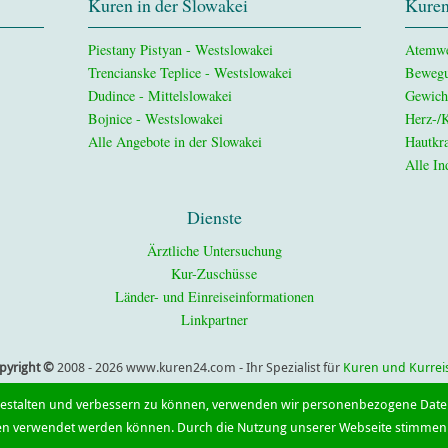
Kuren in der Slowakei
Kuren
Piestany Pistyan - Westslowakei
Atemw
Trencianske Teplice - Westslowakei
Bewegu
Dudince - Mittelslowakei
Gewich
Bojnice - Westslowakei
Herz-/K
Alle Angebote in der Slowakei
Hautkra
Alle In
Dienste
Ärztliche Untersuchung
Kur-Zuschüsse
Länder- und Einreiseinformationen
Linkpartner
pyright ©
2008 - 2026 www.kuren24.com - Ihr Spezialist für
Kuren und Kurrei
www.kurentschechien.de
•
www.kurklinikverzeichnis.de
gestalten und verbessern zu können, verwenden wir personenbezogene Daten
en verwendet werden können. Durch die Nutzung unserer Webseite stimmen 