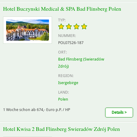
Hotel Buczynski Medical & SPA Bad Flinsberg Polen
TYP:
NUMMER:
POL07S26-187
ORT:
Bad Flinsberg (Swieradów
Zdrój)
REGION:
Isergebirge
LAND:
Polen
1 Woche schon ab 674,- Euro p.P. / HP
Details >
Hotel Kwisa 2 Bad Flinsberg Swieradów Zdrój Polen