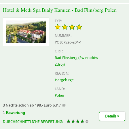
Hotel & Medi Spa Bialy Kamien - Bad Flinsberg Polen
TYP:
NUMMER:
POL07S26-204-1
ORT:
Bad Flinsberg (Swieradów
Zdrój)
REGION:
Isergebirge
LAND:
Polen
3 Nächte schon ab 198,- Euro p.P. / HP
1
Bewertung
Details >
DURCHSCHNITTLICHE BEWERTUNG: