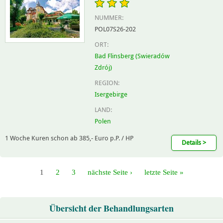
NUMMER:
POL07S26-202
ORT:
Bad Flinsberg (Swieradów
Zdrój)
REGION:
Isergebirge
LAND:
Polen
1 Woche Kuren schon ab 385,- Euro p.P. / HP
Details >
1
2
3
nächste Seite ›
letzte Seite »
Übersicht der Behandlungsarten