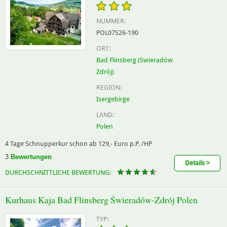
NUMMER:
POL07S26-190
ORT:
Bad Flinsberg (Swieradów
Zdrój)
REGION:
Isergebirge
LAND:
Polen
4 Tage Schnupperkur schon ab 129,- Euro p.P. /HP
3
Bewertungen
Details >
DURCHSCHNITTLICHE BEWERTUNG:
Kurhaus Kaja Bad Flinsberg Świeradów-Zdrój Polen
TYP: