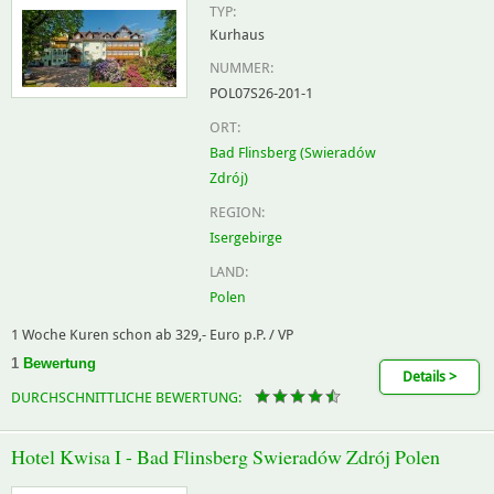
TYP:
Kurhaus
NUMMER:
POL07S26-201-1
ORT:
Bad Flinsberg (Swieradów
Zdrój)
REGION:
Isergebirge
LAND:
Polen
1 Woche Kuren schon ab 329,- Euro p.P. / VP
1
Bewertung
Details >
DURCHSCHNITTLICHE BEWERTUNG:
Hotel Kwisa I - Bad Flinsberg Swieradów Zdrój Polen