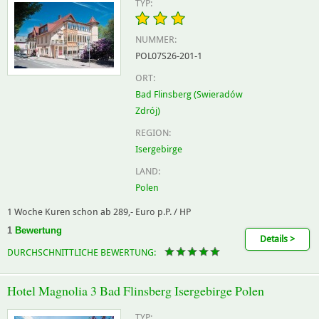
TYP:
NUMMER:
POL07S26-201-1
ORT:
Bad Flinsberg (Swieradów
Zdrój)
REGION:
Isergebirge
LAND:
Polen
1 Woche Kuren schon ab 289,- Euro p.P. / HP
1
Bewertung
Details >
DURCHSCHNITTLICHE BEWERTUNG:
Hotel Magnolia 3 Bad Flinsberg Isergebirge Polen
TYP: