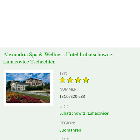
Alexandria Spa & Wellness Hotel Luhatschowitz
Luhacovice Tschechien
TYP:
NUMMER:
TSC07S20-233
ORT:
Luhatschowitz (Luhacovice)
REGION:
Südmähren
LAND: