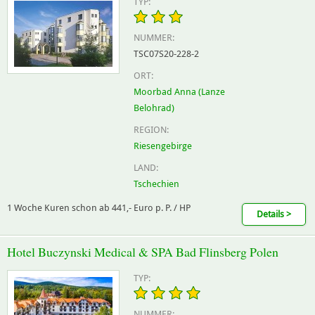
TYP:
NUMMER:
TSC07S20-228-2
ORT:
Moorbad Anna (Lanze
Belohrad)
REGION:
Riesengebirge
LAND:
Tschechien
1 Woche Kuren schon ab 441,- Euro p. P. / HP
Details >
Hotel Buczynski Medical & SPA Bad Flinsberg Polen
TYP:
NUMMER: