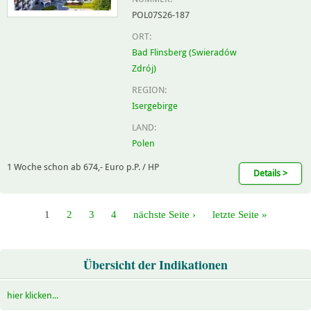
POL07S26-187
ORT:
Bad Flinsberg (Swieradów
Zdrój)
REGION:
Isergebirge
LAND:
Polen
1 Woche schon ab 674,- Euro p.P. / HP
Details >
1
2
3
4
nächste Seite ›
letzte Seite »
Übersicht der Indikationen
hier klicken...