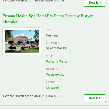
1 Woche Kuren schon ab 924,- Euro p.P. / VP
Details >
Ensana Health Spa Hotel Pro Patria Piestany Pistyan
Slowakei
TYP:
Kurhaus
NUMMER:
SLK07S25-813
ORT:
Piestany (Pistyan)
REGION:
Westslowakei
LAND:
Slowakei
1 Woche Kuren schon ab 497,- Euro p.P. / HP
Details >