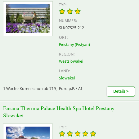
TYP:
NUMMER:
SLK07S25-212
ORT:
Piestany (Pistyan)
REGION:
Westslowakei
LAND:
Slowakei
1 Woche Kuren schon ab 719,- Euro p.P. / AI
Details >
Ensana Thermia Palace Health Spa Hotel Piestany
Slowakei
TYP: