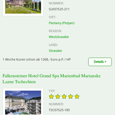
NUMMER:
SLK07S25-211
ORT:
Piestany (Pistyan)
REGION:
Westslowakei
LAND:
Slowakei
1 Woche Kuren schon ab 1268,- Euro p.P. / HP
Details >
Falkensteiner Hotel Grand Spa Marienbad Marianske
Lazne Tschechien
TYP:
NUMMER:
TSC07S25-185