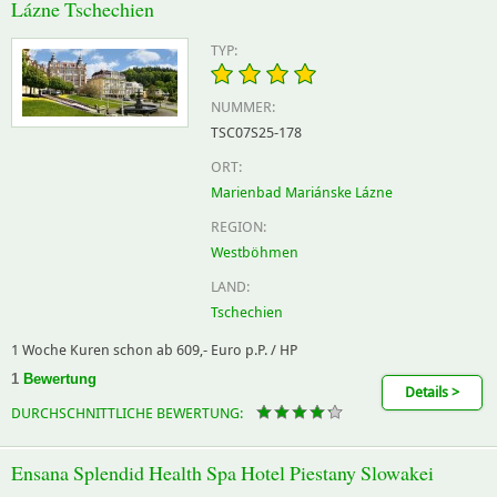
Lázne Tschechien
TYP:
NUMMER:
TSC07S25-178
ORT:
Marienbad Mariánske Lázne
REGION:
Westböhmen
LAND:
Tschechien
1 Woche Kuren schon ab 609,- Euro p.P. / HP
1
Bewertung
Details >
DURCHSCHNITTLICHE BEWERTUNG:
Ensana Splendid Health Spa Hotel Piestany Slowakei