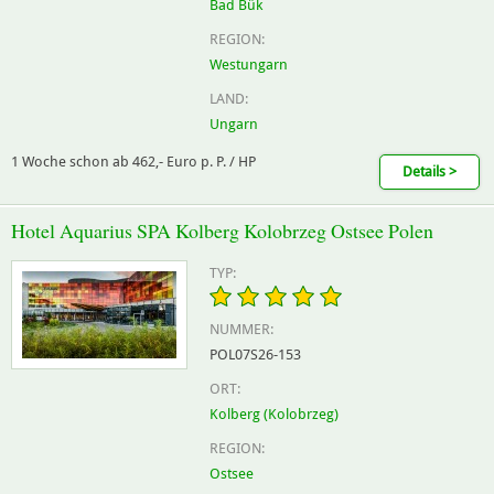
Bad Bük
REGION:
Westungarn
LAND:
Ungarn
1 Woche schon ab 462,- Euro p. P. / HP
Details >
Hotel Aquarius SPA Kolberg Kolobrzeg Ostsee Polen
TYP:
NUMMER:
POL07S26-153
ORT:
Kolberg (Kolobrzeg)
REGION:
Ostsee