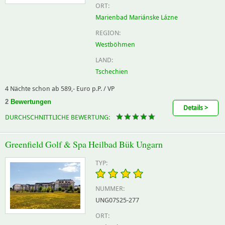
ORT:
Marienbad Mariánske Lázne
REGION:
Westböhmen
LAND:
Tschechien
4 Nächte schon ab 589,- Euro p.P. / VP
2
Bewertungen
Details >
DURCHSCHNITTLICHE BEWERTUNG:
Greenfield Golf & Spa Heilbad Bük Ungarn
TYP:
NUMMER:
UNG07S25-277
ORT: