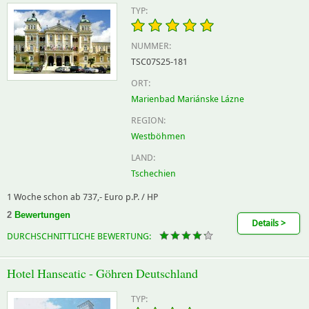
TYP:
NUMMER:
TSC07S25-181
ORT:
Marienbad Mariánske Lázne
REGION:
Westböhmen
LAND:
Tschechien
1 Woche schon ab 737,- Euro p.P. / HP
2
Bewertungen
Details >
DURCHSCHNITTLICHE BEWERTUNG:
Hotel Hanseatic - Göhren Deutschland
TYP: