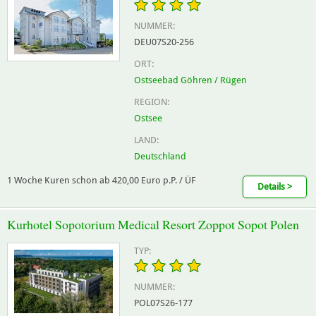
NUMMER:
DEU07S20-256
ORT:
Ostseebad Göhren / Rügen
REGION:
Ostsee
LAND:
Deutschland
1 Woche Kuren schon ab 420,00 Euro p.P. / ÜF
Details >
Kurhotel Sopotorium Medical Resort Zoppot Sopot Polen
TYP:
NUMMER:
POL07S26-177