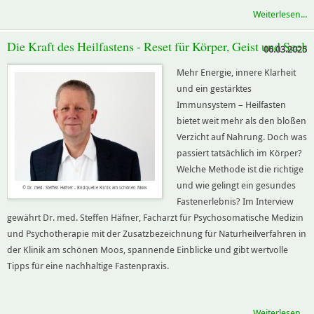
Weiterlesen...
Die Kraft des Heilfastens - Reset für Körper, Geist und Seele
06.03.2025
Mehr Energie, innere Klarheit
und ein gestärktes
Immunsystem – Heilfasten
bietet weit mehr als den bloßen
Verzicht auf Nahrung. Doch was
passiert tatsächlich im Körper?
Welche Methode ist die richtige
und wie gelingt ein gesundes
© Dr. med. Steffen Häfner - Bildquelle Klinik am schönen Moos
Fastenerlebnis? Im Interview
gewährt Dr. med. Steffen Häfner, Facharzt für Psychosomatische Medizin
und Psychotherapie mit der Zusatzbezeichnung für Naturheilverfahren in
der Klinik am schönen Moos, spannende Einblicke und gibt wertvolle
Tipps für eine nachhaltige Fastenpraxis.
Weiterlesen...