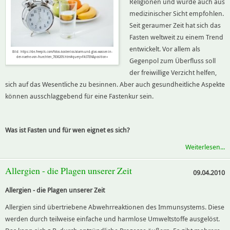
Religionen und wurde auch aus
medizinischer Sicht empfohlen.
Seit geraumer Zeit hat sich das
Fasten weltweit zu einem Trend
entwickelt. Vor allem als
Bild: https://de.freepik.com/fotos-kostenlos/alarm-und-glas-wasser-in-
der-naehe-von-fruechten_7836209.htm#query=FASTEN&position=
Gegenpol zum Überfluss soll
der freiwillige Verzicht helfen,
sich auf das Wesentliche zu besinnen. Aber auch gesundheitliche Aspekte
können ausschlaggebend für eine Fastenkur sein.
Was ist Fasten und für wen eignet es sich?
Weiterlesen...
Allergien - die Plagen unserer Zeit
09.04.2010
Allergien - die Plagen unserer Zeit
Allergien sind übertriebene Abwehrreaktionen des Immunsystems. Diese
werden durch teilweise einfache und harmlose Umweltstoffe ausgelöst.