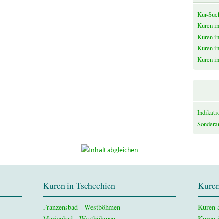
Kur-Suc
Kuren i
Kuren in
Kuren i
Kuren i
Indikati
Sondera
Kuren in Tschechien
Kuren
Franzensbad - Westböhmen
Kuren a
Marienbad - Westböhmen
Kuren 