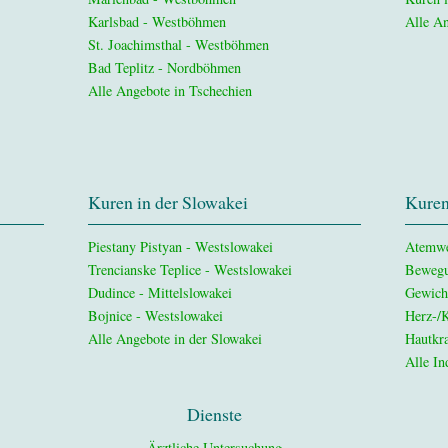
Karlsbad - Westböhmen
Alle An
St. Joachimsthal - Westböhmen
Bad Teplitz - Nordböhmen
Alle Angebote in Tschechien
Kuren in der Slowakei
Kuren
Piestany Pistyan - Westslowakei
Atemw
Trencianske Teplice - Westslowakei
Bewegu
Dudince - Mittelslowakei
Gewich
Bojnice - Westslowakei
Herz-/K
Alle Angebote in der Slowakei
Hautkra
Alle In
Dienste
Ärztliche Untersuchung