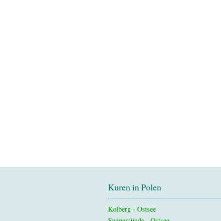
Kuren in Polen
Kolberg - Ostsee
Swinemünde - Ostsee