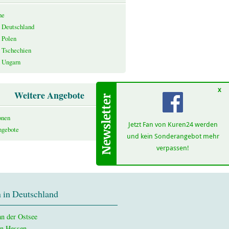
he
n Deutschland
 Polen
n Tschechien
n Ungarn
x
Weitere Angebote
onen
Jetzt Fan von Kuren24 werden
ngebote
und kein Sonderangebot mehr
verpassen!
 in Deutschland
n der Ostsee
in Hessen