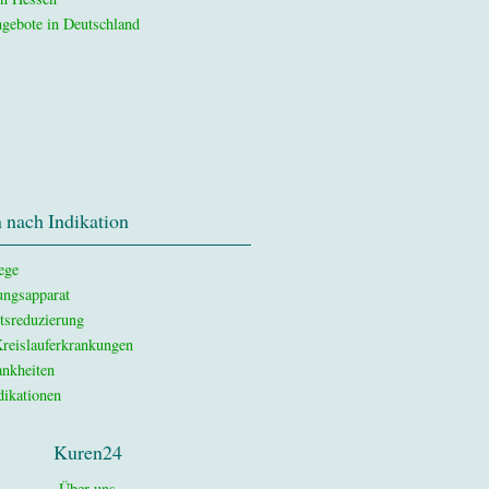
gebote in Deutschland
 nach Indikation
ege
ngsapparat
tsreduzierung
reislauferkrankungen
nkheiten
dikationen
Kuren24
Über uns