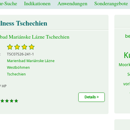
r-Suche
Indikationen
Anwendungen
Sonderangebote
lness Tschechien
be
bad Mariánske Lázne Tschechien
K
:
TSC07S26-241-1
Marienbad Mariánske Lázne
Moor
Westböhmen
S
Tschechien
vor
/ HP
Details >