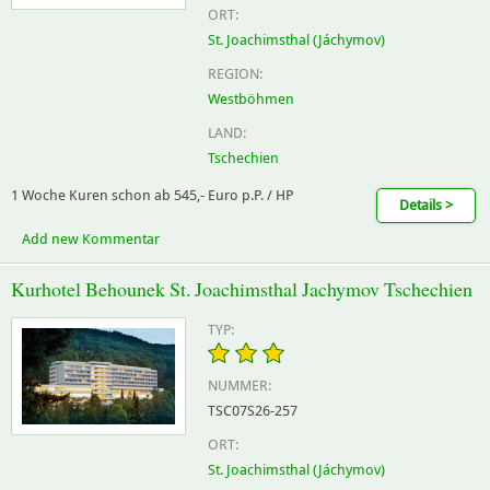
ORT:
St. Joachimsthal (Jáchymov)
REGION:
Westböhmen
LAND:
Tschechien
1 Woche Kuren schon ab 545,- Euro p.P. / HP
Details >
Add new Kommentar
Kurhotel Behounek St. Joachimsthal Jachymov Tschechien
TYP:
NUMMER:
TSC07S26-257
ORT:
St. Joachimsthal (Jáchymov)