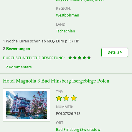
REGION:
Westböhmen
LAND:
Tschechien
1 Woche Kuren schon ab 693,- Euro p.P. / HP
2
Bewertungen
Details >
DURCHSCHNITTLICHE BEWERTUNG:
2 Kommentare
Hotel Magnolia 3 Bad Flinsberg Isergebirge Polen
TYP:
NUMMER:
POL07S26-713
ORT:
Bad Flinsberg (Swieradów