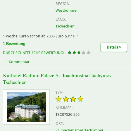
REGION:
Westböhmen
LAND:
Tschechien
1 Woche Kuren schon ab 700,- Euro p.P./ HP
1
Bewertung
Details >
DURCHSCHNITTLICHE BEWERTUNG:
1 Kommentar
Kurhotel Radium Palace St. Joachimsthal Jáchymov
Tschechien
TYP:
NUMMER:
TSC07S26-256
ORT:
St. Joachimsthal (Jáchymov)