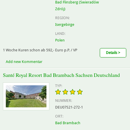
Bad Flinsberg (Swieradów
Zdrój)
REGION:
Isergebirge
LAND:
Polen
1 Woche Kuren schon ab 592,- Euro p.P. / VP
Details >
Add new Kommentar
Santé Royal Resort Bad Brambach Sachsen Deutschland
TYP:
NUMMER:
DEU07S21-272-1
ORT:
Bad Brambach