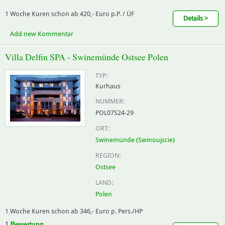
1 Woche Kuren schon ab 420,- Euro p.P. / ÜF
Details >
Add new Kommentar
Villa Delfin SPA - Swinemünde Ostsee Polen
TYP:
Kurhaus
NUMMER:
POL07S24-29
ORT:
Swinemünde (Swinoujscie)
REGION:
Ostsee
LAND:
Polen
1 Woche Kuren schon ab 346,- Euro p. Pers./HP
1
Bewertung