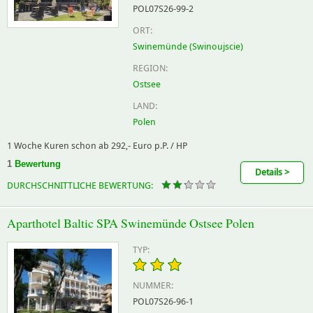
POL07S26-99-2
ORT:
Swinemünde (Swinoujscie)
REGION:
Ostsee
LAND:
Polen
1 Woche Kuren schon ab 292,- Euro p.P. / HP
1
Bewertung
Details >
DURCHSCHNITTLICHE BEWERTUNG:
Aparthotel Baltic SPA Swinemünde Ostsee Polen
TYP:
NUMMER:
POL07S26-96-1