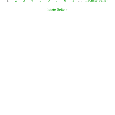
1
2
3
4
5
6
7
8
9
…
nächste Seite ›
letzte Seite »