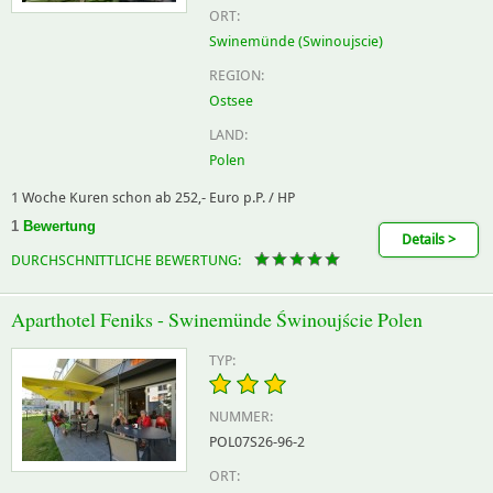
ORT:
Swinemünde (Swinoujscie)
REGION:
Ostsee
LAND:
Polen
1 Woche Kuren schon ab 252,- Euro p.P. / HP
1
Bewertung
Details >
DURCHSCHNITTLICHE BEWERTUNG:
Aparthotel Feniks - Swinemünde Świnoujście Polen
TYP:
NUMMER:
POL07S26-96-2
ORT: