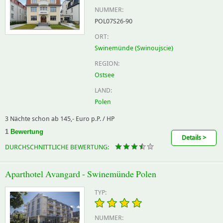
NUMMER:
POL07S26-90
ORT:
Swinemünde (Swinoujscie)
REGION:
Ostsee
LAND:
Polen
3 Nächte schon ab 145,- Euro p.P. / HP
1
Bewertung
Details >
DURCHSCHNITTLICHE BEWERTUNG:
Aparthotel Avangard - Swinemünde Polen
TYP:
NUMMER: