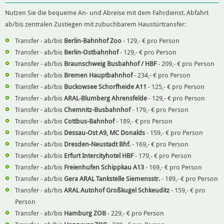
Nutzen Sie die bequeme An- und Abreise mit dem Fahrdienst. Abfahrt
ab/bis zentralen Zustiegen mit zubuchbarem Haustürtransfer:
Transfer - ab/bis
Berlin-Bahnhof Zoo
- 129,- € pro Person
Transfer - ab/bis
Berlin-Ostbahnhof
- 129,- € pro Person
Transfer - ab/bis
Braunschweig Busbahhof / HBF
- 209,- € pro Person
Transfer - ab/bis
Bremen Hauptbahnhof
- 234,- € pro Person
Transfer - ab/bis
Buckowsee Schorfheide A11
- 125,- € pro Person
Transfer - ab/bis
ARAL-Blumberg Ahrensfelde
- 129,- € pro Person
Transfer - ab/bis
Chemnitz-Busbahnhof
- 179,- € pro Person
Transfer - ab/bis
Cottbus-Bahnhof
- 189,- € pro Person
Transfer - ab/bis
Dessau-Ost A9, MC Donalds
- 159,- € pro Person
Transfer - ab/bis
Dresden-Neustadt Bhf.
- 169,- € pro Person
Transfer - ab/bis
Erfurt Intercityhotel HBF
- 179,- € pro Person
Transfer - ab/bis
Freienhufen Schippkau A13
- 169,- € pro Person
Transfer - ab/bis
Gera ARAL Tankstelle Siemensstr.
- 189,- € pro Person
Transfer - ab/bis
ARAL Autohof Großkugel Schkeuditz
- 159,- € pro
Person
Transfer - ab/bis
Hamburg ZOB
- 229,- € pro Person