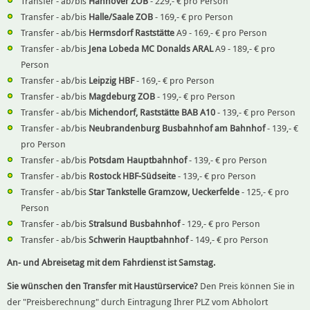
Transfer - ab/bis
Hannover ZOB
- 229,- € pro Person
Transfer - ab/bis
Halle/Saale ZOB
- 169,- € pro Person
Transfer - ab/bis
Hermsdorf Raststätte
A9 - 169,- € pro Person
Transfer - ab/bis
Jena Lobeda MC Donalds ARAL
A9 - 189,- € pro
Person
Transfer - ab/bis
Leipzig HBF
- 169,- € pro Person
Transfer - ab/bis
Magdeburg ZOB
- 199,- € pro Person
Transfer - ab/bis
Michendorf, Raststätte BAB A10
- 139,- € pro Person
Transfer - ab/bis
Neubrandenburg Busbahnhof am Bahnhof
- 139,- €
pro Person
Transfer - ab/bis
Potsdam Hauptbahnhof
- 139,- € pro Person
Transfer - ab/bis
Rostock HBF-Südseite
- 139,- € pro Person
Transfer - ab/bis
Star Tankstelle Gramzow, Ueckerfelde
- 125,- € pro
Person
Transfer - ab/bis
Stralsund Busbahnhof
- 129,- € pro Person
Transfer - ab/bis
Schwerin Hauptbahnhof
- 149,- € pro Person
An- und Abreisetag mit dem Fahrdienst ist Samstag.
Sie wünschen den Transfer mit Haustürservice?
Den Preis können Sie in
der "Preisberechnung" durch Eintragung Ihrer PLZ vom Abholort