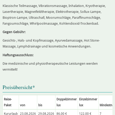
Klassische Teilmassage, Vibrationsmassage, Inhalation, Kryotherapie,
Lasertherapie, Magnetfeldtherapie, Elektrotherapie, Sollux-Lampe,
Bioptron-Lampe, Ultraschall, Moorumschläge, Paraffinumschläge,
Fangoumschläge, Whirlpoolmassage, Kohlendioxid-Trockenbad.
Gegen Gebühr:
Gesichts-, Hals- und Kopfmassage, Ayurvedamassage, Hot Stone-
Massage, Lymphdrainage und kosmetische Anwendungen.
Haftungsausschluss:
Die medizinische und physiotherapeutische Leistungen werden
vermittelt!
Preisübersicht*
Reise-
Doppelzimmer
Einzelzimmer
Paket
von
bis
lux
lux
Mindestnäc
Kururlaub
23.08.2026
29.08.2026
86,00 €
122,00 €
7