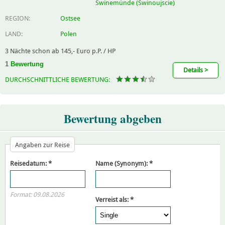
Swinemünde (Swinoujscie)
REGION:
Ostsee
LAND:
Polen
3 Nächte schon ab 145,- Euro p.P. / HP
1
Bewertung
Details >
DURCHSCHNITTLICHE BEWERTUNG:
Bewertung abgeben
Angaben zur Reise
Reisedatum:
*
Name (Synonym):
*
Format: 09.08.2026
Verreist als:
*