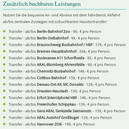
Zusätzlich buchbaren Leistungen
Nutzen Sie die bequeme An- und Abreise mit dem Fahrdienst. Abfahrt
ab/bis zentralen Zustiegen mit zubuchbarem Haustürtransfer:
Transfer - ab/bis
Berlin-Bahnhof Zoo
- 99,- € pro Person
Transfer - ab/bis
Berlin-Ostbahnhof
- 99,- € pro Person
Transfer - ab/bis
Braunschweig Busbahnhof / HBF
- 179,- € pro Person
Transfer - ab/bis
Bremen Hauptbahnhof
- 204,- € pro Person
Transfer - ab/bis
Buckowsee A11 Schorfheide
- 95,- € pro Person
Transfer - ab/bis
ARAL-Blumberg Ahrensfelde
- 99,- € pro Person
Transfer - ab/bis
Chemnitz-Busbahnhof
- 149,- € pro Person
Transfer - ab/bis
Cottbus-Bahnhof
- 159,- € pro Person
Transfer - ab/bis
Dessau-Ost A9, MC Donalds
- 129,- € pro Person
Transfer - ab/bis
Dresden-Neustadt
- 139,- € pro Person
Transfer - ab/bis
Erfurt Intercityhotel HBF
- 149,- € pro Person
Transfer - ab/bis
Freienhufen Schippkau
- 139,- € pro Person
Transfer - ab/bis
Gera ARAL Tankstelle Siemensstr.
- 159,- € pro Person
Transfer - ab/bis
ARAL Autohof Großkugel
- 129,- € pro Person
Transfer - ab/bis
Hannover ZOB
- 199,- € pro Person