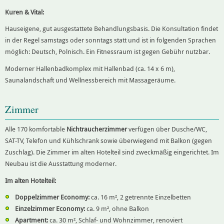
Kuren & Vital:
Hauseigene, gut ausgestattete Behandlungsbasis. Die Konsultation findet
in der Regel samstags oder sonntags statt und ist in folgenden Sprachen
möglich: Deutsch, Polnisch. Ein Fitnessraum ist gegen Gebühr nutzbar.
Moderner Hallenbadkomplex mit Hallenbad (ca. 14 x 6 m),
Saunalandschaft und Wellnessbereich mit Massageräume.
Zimmer
Alle 170 komfortable
Nichtraucherzimmer
verfügen über Dusche/WC,
SAT-TV, Telefon und Kühlschrank sowie überwiegend mit Balkon (gegen
Zuschlag). Die Zimmer im alten Hotelteil sind zweckmäßig eingerichtet. Im
Neubau ist die Ausstattung moderner.
Im alten Hotelteil:
Doppelzimmer Economy:
ca. 16 m², 2 getrennte Einzelbetten
Einzelzimmer Economy:
ca. 9 m², ohne Balkon
Apartment:
ca. 30 m², Schlaf- und Wohnzimmer, renoviert