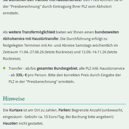
der "Preisberechnung" durch Eintragung Ihrer PLZ vom Abholort
ermitteln.
Als
weitere Transfermöglichkeit
bieten wir Ihnen einen
bundesweiten
Abholservice mit Haustürtransfer
. Die Durchführung erfolgt zu
festgelegten Terminen mit An- und Abreise Samstags wöchentlich im
Zeitraum 11.04.-27.06.26 (letzte Rückreise) und 12.09.-14.11.26 (letzte
Rückreise).
Transfer - ab/bis
gesamtes Bundesgebiet
, alle PLZ inkl. Haustürservice
- ab
339,- €
pro Person. Bitte den korrekten Preis durch Eingabe der
PLZ in der "Preisberechnung" ermitteln.
Hinweise
Die
Kurtaxe
ist am Ort zu zahlen.
Parken:
Begrenzte Anzahl (unbewacht,
eingezäunt - Gebühr ca. 10 Euro/Tag. Bei Buchung bitte angeben!)
Haustier:
nicht gestattet.