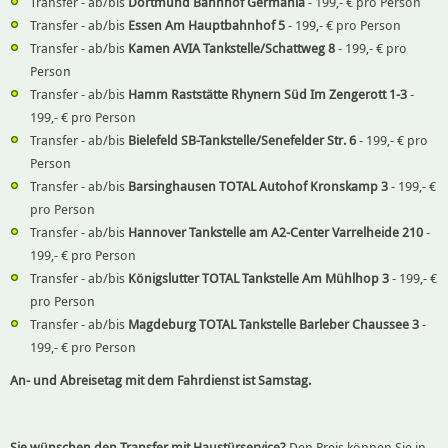
Transfer - ab/bis
Dortmund Bahnhof Germania
- 199,- € pro Person
Transfer - ab/bis
Essen Am Hauptbahnhof 5
- 199,- € pro Person
Transfer - ab/bis
Kamen AVIA Tankstelle/Schattweg 8
- 199,- € pro
Person
Transfer - ab/bis
Hamm Raststätte Rhynern Süd Im Zengerott 1-3
-
199,- € pro Person
Transfer - ab/bis
Bielefeld SB-Tankstelle/Senefelder Str. 6
- 199,- € pro
Person
Transfer - ab/bis
Barsinghausen TOTAL Autohof Kronskamp 3
- 199,- €
pro Person
Transfer - ab/bis
Hannover Tankstelle am A2-Center Varrelheide 210
-
199,- € pro Person
Transfer - ab/bis
Königslutter TOTAL Tankstelle Am Mühlhop 3
- 199,- €
pro Person
Transfer - ab/bis
Magdeburg TOTAL Tankstelle Barleber Chaussee 3
-
199,- € pro Person
An- und Abreisetag mit dem Fahrdienst ist Samstag.
Sie wünschen den Transfer mit Haustürservice?
Den Preis können Sie in