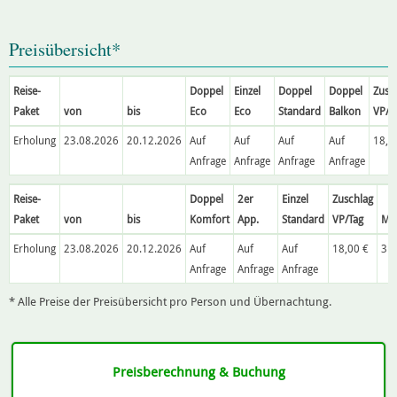
Preisübersicht*
Reise-
Doppel
Einzel
Doppel
Doppel
Zusc
Paket
von
bis
Eco
Eco
Standard
Balkon
VP/T
Erholung
23.08.2026
20.12.2026
Auf
Auf
Auf
Auf
18,0
Anfrage
Anfrage
Anfrage
Anfrage
Reise-
Doppel
2er
Einzel
Zuschlag
Paket
von
bis
Komfort
App.
Standard
VP/Tag
Min
Erholung
23.08.2026
20.12.2026
Auf
Auf
Auf
18,00 €
3
Anfrage
Anfrage
Anfrage
* Alle Preise der Preisübersicht pro Person und Übernachtung.
Preisberechnung & Buchung