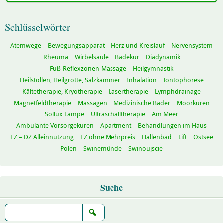
Schlüsselwörter
Atemwege
Bewegungsapparat
Herz und Kreislauf
Nervensystem
Rheuma
Wirbelsäule
Badekur
Diadynamik
Fuß-Reflexzonen-Massage
Heilgymnastik
Heilstollen, Heilgrotte, Salzkammer
Inhalation
Iontophorese
Kältetherapie, Kryotherapie
Lasertherapie
Lymphdrainage
Magnetfeldtherapie
Massagen
Medizinische Bäder
Moorkuren
Sollux Lampe
Ultraschalltherapie
Am Meer
Ambulante Vorsorgekuren
Apartment
Behandlungen im Haus
EZ = DZ Alleinnutzung
EZ ohne Mehrpreis
Hallenbad
Lift
Ostsee
Polen
Swinemünde
Swinoujscie
Suche