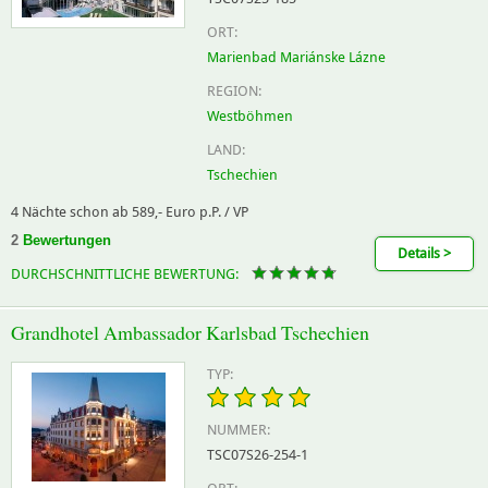
ORT:
Marienbad Mariánske Lázne
REGION:
Westböhmen
LAND:
Tschechien
4 Nächte schon ab 589,- Euro p.P. / VP
2
Bewertungen
Details >
DURCHSCHNITTLICHE BEWERTUNG:
Grandhotel Ambassador Karlsbad Tschechien
TYP:
NUMMER:
TSC07S26-254-1