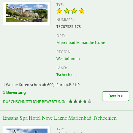
TYP:
NUMMER:
TSC07S25-178
ORT:
Marienbad Mariánske Lázne
REGION:
Westböhmen
LAND:
Tschechien
1 Woche Kuren schon ab 609,- Euro p.P. / HP
1
Bewertung
Details >
DURCHSCHNITTLICHE BEWERTUNG:
Ensana Spa Hotel Nove Lazne Marienbad Tschechien
TYP: