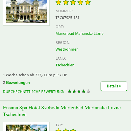
NUMMER:
TSC07S25-181
ORT:
Marienbad Mariánske Lázne
REGION:
Westböhmen
LAND:
Tschechien
1 Woche schon ab 737,- Euro p.P. / HP
2
Bewertungen
Details >
DURCHSCHNITTLICHE BEWERTUNG:
Ensana Spa Hotel Svoboda Marienbad Marianske Lazne
Tschechien
TYP: