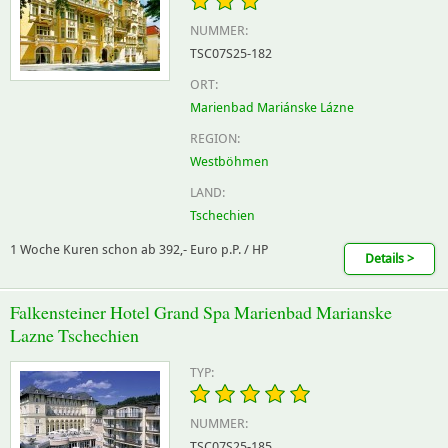
NUMMER:
TSC07S25-182
ORT:
Marienbad Mariánske Lázne
REGION:
Westböhmen
LAND:
Tschechien
1 Woche Kuren schon ab 392,- Euro p.P. / HP
Details >
Falkensteiner Hotel Grand Spa Marienbad Marianske
Lazne Tschechien
TYP:
NUMMER:
TSC07S25-185