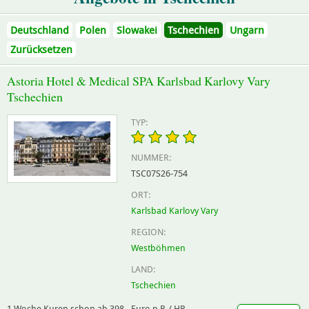
Deutschland
Polen
Slowakei
Tschechien
Ungarn
Zurücksetzen
Astoria Hotel & Medical SPA Karlsbad Karlovy Vary
Tschechien
TYP:
NUMMER:
TSC07S26-754
ORT:
Karlsbad Karlovy Vary
REGION:
Westböhmen
LAND:
Tschechien
1 Woche Kuren schon ab 398,- Euro p.P. / HP