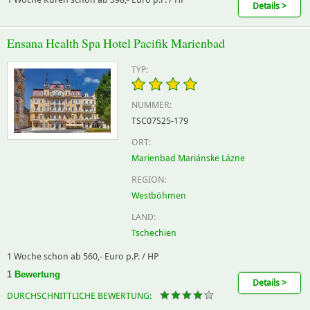
Details >
Ensana Health Spa Hotel Pacifik Marienbad
TYP:
NUMMER:
TSC07S25-179
ORT:
Marienbad Mariánske Lázne
REGION:
Westböhmen
LAND:
Tschechien
1 Woche schon ab 560,- Euro p.P. / HP
1
Bewertung
Details >
DURCHSCHNITTLICHE BEWERTUNG: