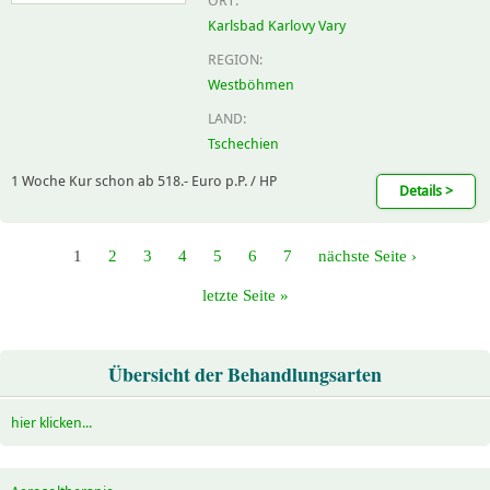
ORT:
Karlsbad Karlovy Vary
REGION:
Westböhmen
LAND:
Tschechien
1 Woche Kur schon ab 518.- Euro p.P. / HP
Details >
1
2
3
4
5
6
7
nächste Seite ›
letzte Seite »
Übersicht der Behandlungsarten
hier klicken...