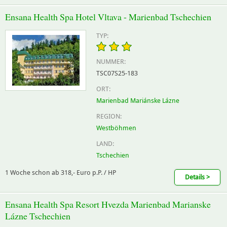
Ensana Health Spa Hotel Vltava - Marienbad Tschechien
TYP:
NUMMER:
TSC07S25-183
ORT:
Marienbad Mariánske Lázne
REGION:
Westböhmen
LAND:
Tschechien
1 Woche schon ab 318,- Euro p.P. / HP
Details >
Ensana Health Spa Resort Hvezda Marienbad Marianske
Lázne Tschechien