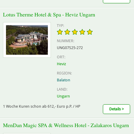
Lotus Therme Hotel & Spa - Heviz Ungarn
TYP:
NUMMER:
UNG07S25-272
ORT:
Heviz
REGION:
Balaton
LAND:
Ungarn
1 Woche Kuren schon ab 612,- Euro p.P. / HP
Details >
MenDan Magic SPA & Wellness Hotel - Zalakaros Ungarn