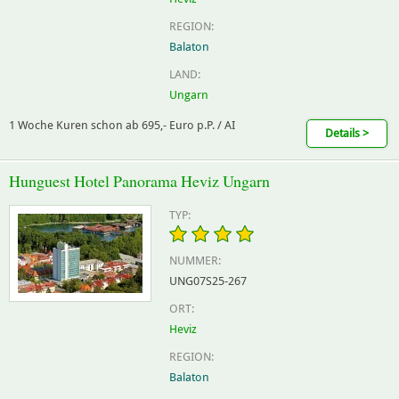
REGION:
Balaton
LAND:
Ungarn
1 Woche Kuren schon ab 695,- Euro p.P. / AI
Details >
Hunguest Hotel Panorama Heviz Ungarn
TYP:
NUMMER:
UNG07S25-267
ORT:
Heviz
REGION:
Balaton