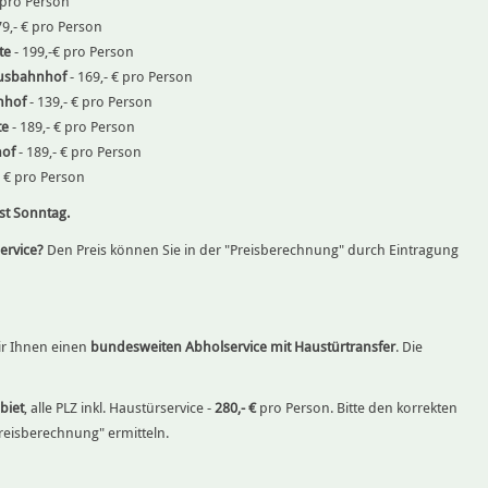
€ pro Person
79,- € pro Person
te
- 199,-€ pro Person
usbahnhof
- 169,- € pro Person
nhof
- 139,- € pro Person
te
- 189,- € pro Person
hof
- 189,- € pro Person
- € pro Person
st Sonntag.
ervice?
Den Preis können Sie in der "Preisberechnung" durch Eintragung
wir Ihnen einen
bundesweiten Abholservice mit Haustürtransfer
. Die
biet
, alle PLZ inkl. Haustürservice -
280,- €
pro Person. Bitte den korrekten
Preisberechnung" ermitteln.