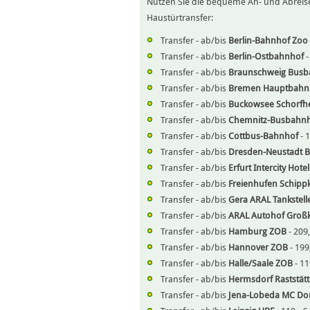
Nutzen Sie die bequeme An- und Abreise
Haustürtransfer:
Transfer - ab/bis
Berlin-Bahnhof Zoo
Transfer - ab/bis
Berlin-Ostbahnhof
-
Transfer - ab/bis
Braunschweig Busb
Transfer - ab/bis
Bremen Hauptbahn
Transfer - ab/bis
Buckowsee Schorfh
Transfer - ab/bis
Chemnitz-Busbahn
Transfer - ab/bis
Cottbus-Bahnhof
- 
Transfer - ab/bis
Dresden-Neustadt B
Transfer - ab/bis
Erfurt Intercity Hot
Transfer - ab/bis
Freienhufen Schipp
Transfer - ab/bis
Gera ARAL Tankstell
Transfer - ab/bis
ARAL Autohof Großk
Transfer - ab/bis
Hamburg ZOB
- 209
Transfer - ab/bis
Hannover ZOB
- 199
Transfer - ab/bis
Halle/Saale ZOB
- 11
Transfer - ab/bis
Hermsdorf Raststätt
Transfer - ab/bis
Jena-Lobeda MC Do