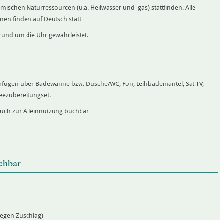
schen Naturressourcen (u.a. Heilwasser und -gas) stattfinden. Alle
en finden auf Deutsch statt.
 rund um die Uhr gewährleistet.
rfügen über Badewanne bzw. Dusche/WC, Fön, Leihbademantel, Sat-TV,
eezubereitungset.
auch zur Alleinnutzung buchbar
chbar
egen Zuschlag)