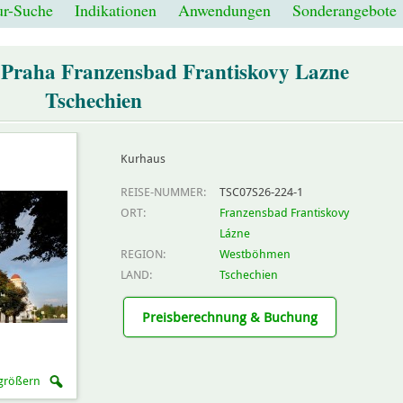
r-Suche
Indikationen
Anwendungen
Sonderangebote
Praha Franzensbad Frantiskovy Lazne
Tschechien
Kurhaus
REISE-NUMMER:
TSC07S26-224-1
ORT:
Franzensbad Frantiskovy
Lázne
REGION:
Westböhmen
LAND:
Tschechien
Preisberechnung & Buchung
rgrößern