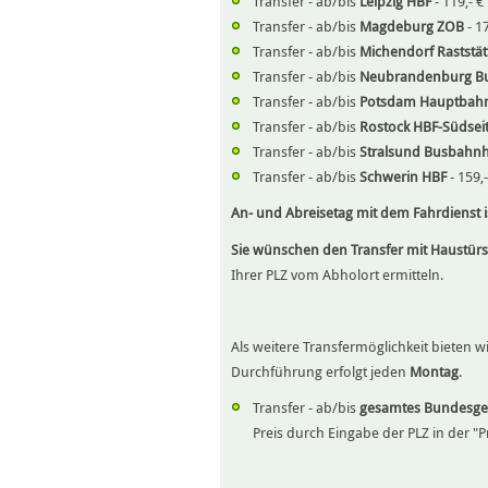
Transfer - ab/bis
Leipzig HBF
- 119,- 
Transfer - ab/bis
Magdeburg ZOB
- 1
Transfer - ab/bis
Michendorf Raststät
Transfer - ab/bis
Neubrandenburg B
Transfer - ab/bis
Potsdam Hauptbah
Transfer - ab/bis
Rostock HBF-Südsei
Transfer - ab/bis
Stralsund Busbahn
Transfer - ab/bis
Schwerin HBF
- 159,
An- und Abreisetag mit dem Fahrdienst i
Sie wünschen den Transfer mit Haustürs
Ihrer PLZ vom Abholort ermitteln.
Als weitere Transfermöglichkeit bieten 
Durchführung erfolgt jeden
Montag
.
Transfer - ab/bis
gesamtes Bundesge
Preis durch Eingabe der PLZ in der "