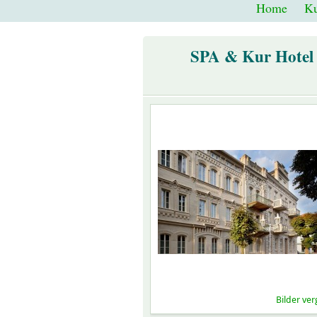
Home
Ku
SPA & Kur Hotel 
er
Bilder ve