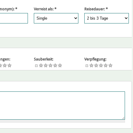
ynonym):
*
Verreist als:
*
Reisedauer:
*
ngen:
Sauberkeit:
Verpflegung: