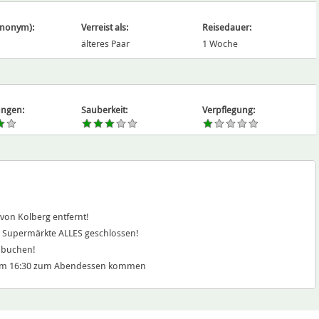
ynonym):
Verreist als:
Reisedauer:
älteres Paar
1 Woche
ngen:
Sauberkeit:
Verpflegung:
m von Kolberg entfernt!
 kl. Supermärkte ALLES geschlossen!
 buchen!
 um 16:30 zum Abendessen kommen