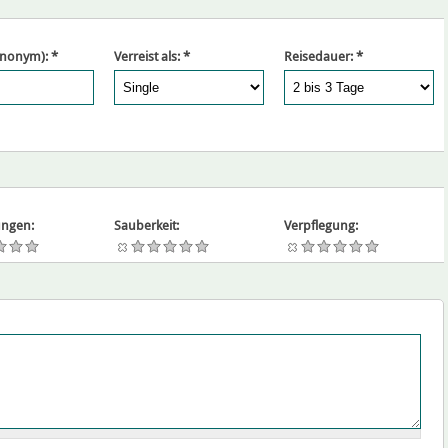
ynonym):
*
Verreist als:
*
Reisedauer:
*
ngen:
Sauberkeit:
Verpflegung: