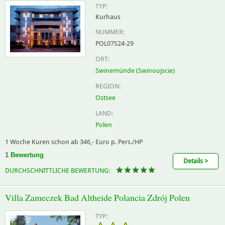
TYP:
Kurhaus
NUMMER:
POL07S24-29
ORT:
Swinemünde (Swinoujscie)
REGION:
Ostsee
LAND:
Polen
1 Woche Kuren schon ab 346,- Euro p. Pers./HP
1
Bewertung
Details >
DURCHSCHNITTLICHE BEWERTUNG:
Villa Zameczek Bad Altheide Polancia Zdrój Polen
TYP: