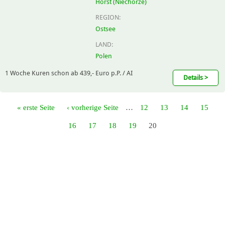
Horst (Niechorze)
REGION:
Ostsee
LAND:
Polen
1 Woche Kuren schon ab 439,- Euro p.P. / AI
Details >
« erste Seite
‹ vorherige Seite
…
12
13
14
15
16
17
18
19
20