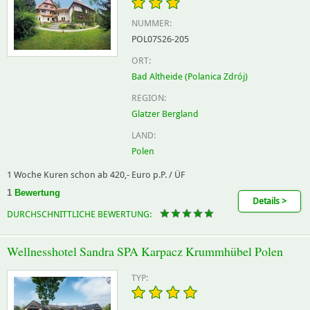
NUMMER:
POL07S26-205
ORT:
Bad Altheide (Polanica Zdrój)
REGION:
Glatzer Bergland
LAND:
Polen
1 Woche Kuren schon ab 420,- Euro p.P. / ÜF
1
Bewertung
Details >
DURCHSCHNITTLICHE BEWERTUNG:
Wellnesshotel Sandra SPA Karpacz Krummhübel Polen
TYP: