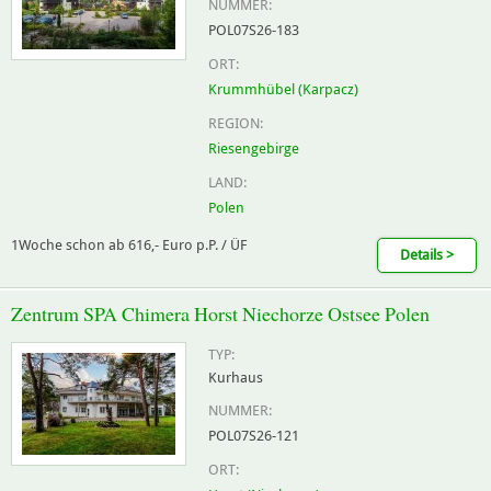
NUMMER:
POL07S26-183
ORT:
Krummhübel (Karpacz)
REGION:
Riesengebirge
LAND:
Polen
1Woche schon ab 616,- Euro p.P. / ÜF
Details >
Zentrum SPA Chimera Horst Niechorze Ostsee Polen
TYP:
Kurhaus
NUMMER:
POL07S26-121
ORT: